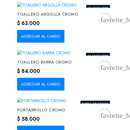
47 UNIDADES
TOALLERO ARGOLLA CROMO
favorite_b
Precio
$ 63.000
AGREGAR AL CARRO
46 UNIDADES
TOALLERO BARRA CROMO
favorite_b
Precio
$ 84.000
AGREGAR AL CARRO
FUERA DE STOCK
PORTARROLLO CROMO
favorite_b
Precio
$ 58.000