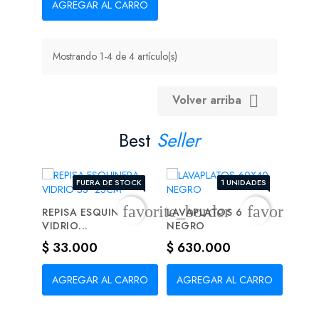
AGREGAR AL CARRO
Mostrando 1-4 de 4 artículo(s)
Volver arriba

Best
Seller
FUERA DE STOCK
1 UNIDADES
favorite_border
favorite_b
REPISA ESQUINERA
LAVAPLATOS 60X40
CERR
VIDRIO...
NEGRO
SEGU
Precio
Precio
Prec
$ 33.000
$ 630.000
$ 2
AGREGAR AL CARRO
AGREGAR AL CARRO
AG