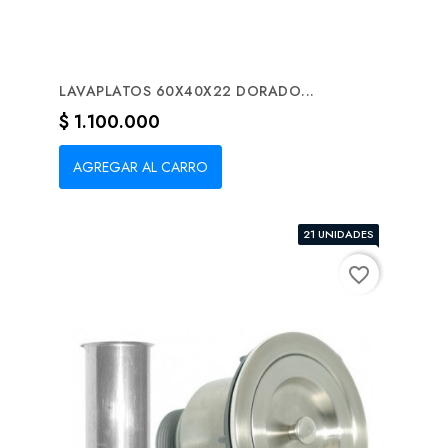
LAVAPLATOS 60X40X22 DORADO...
Precio
$ 1.100.000
AGREGAR AL CARRO
21 UNIDADES
favorite_border