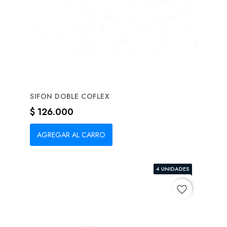
SIFON DOBLE COFLEX
Precio
$ 126.000
AGREGAR AL CARRO
4 UNIDADES
favorite_border