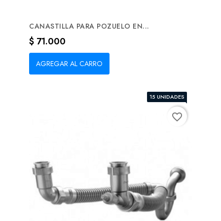
CANASTILLA PARA POZUELO EN...
Precio
$ 71.000
AGREGAR AL CARRO
15 UNIDADES
favorite_border