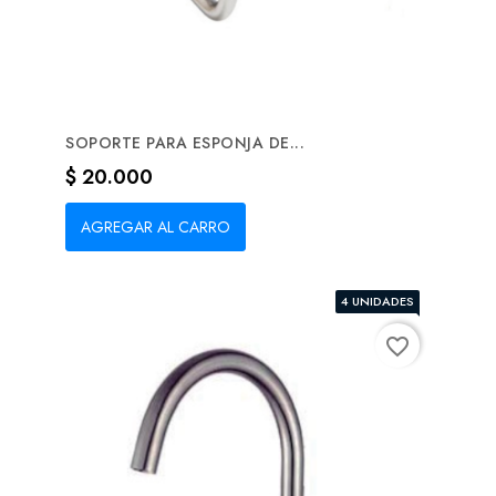
SOPORTE PARA ESPONJA DE...
Precio
$ 20.000
AGREGAR AL CARRO
4 UNIDADES
favorite_border