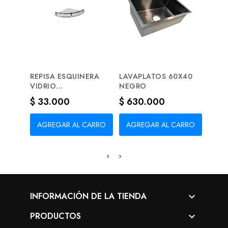
REPISA ESQUINERA
LAVAPLATOS 60X40
CERR
VIDRIO...
NEGRO
SEGU
Precio
Precio
Prec
$ 33.000
$ 630.000
$ 2
AGREGAR AL CARRO
AGREGAR AL CARRO
AG
INFORMACIÓN DE LA TIENDA

PRODUCTOS
