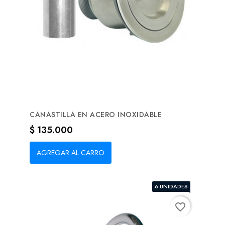
CANASTILLA EN ACERO INOXIDABLE
Precio
$ 135.000
AGREGAR AL CARRO
6 UNIDADES
favorite_border