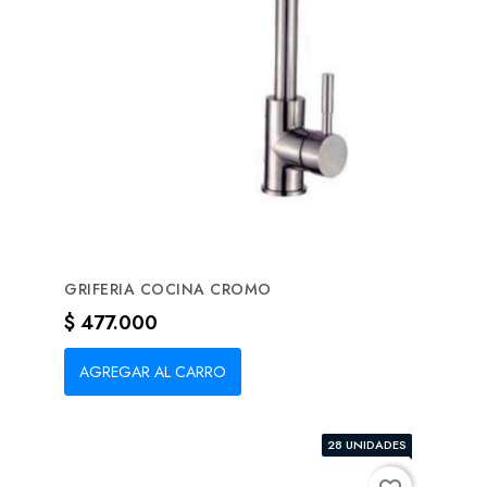
GRIFERIA COCINA CROMO
Precio
$ 477.000
AGREGAR AL CARRO
28 UNIDADES