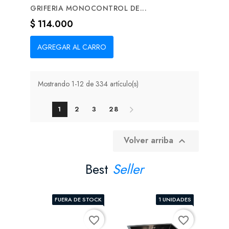
GRIFERIA MONOCONTROL DE...
Precio
$ 114.000
AGREGAR AL CARRO
Mostrando 1-12 de 334 artículo(s)
1
2
3
28
Volver arriba

Best
Seller
FUERA DE STOCK
1 UNIDADES
favorite_border
favorite_border