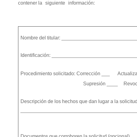
contener la
siguiente
información:
Nombre del titular: _________________________
Identificación: _____________________________
Procedimiento solicitado: Corrección ___
Actualiz
Supresión ____
Revoc
Descripción de los hechos que dan lugar a la solicitud
__________________________________________
Documentos que corroboren la solicitud (opcional)