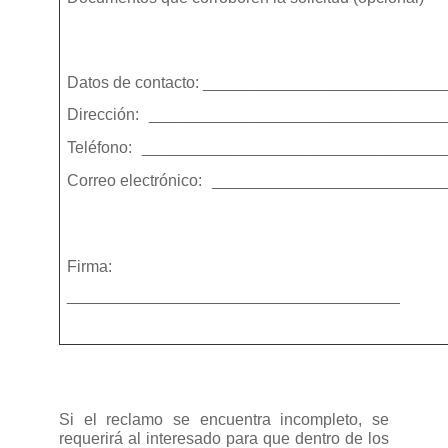
Datos de contacto: __________________________
Dirección:
_________________________________
Teléfono:
_________________________________
Correo electrónico:
__________________________
Firma:
_____________________________________
Si el reclamo se encuentra incompleto, se
requerirá al interesado para que dentro de los