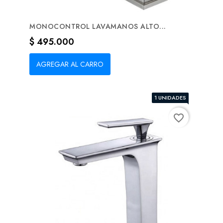
MONOCONTROL LAVAMANOS ALTO...
Precio
$ 495.000
AGREGAR AL CARRO
1 UNIDADES
favorite_border