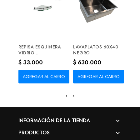
REPISA ESQUINERA
LAVAPLATOS 60X40
CERR
VIDRIO...
NEGRO
SEGU
Precio
Precio
Prec
$ 33.000
$ 630.000
$ 2
AGREGAR AL CARRO
AGREGAR AL CARRO
AG
INFORMACIÓN DE LA TIENDA

PRODUCTOS
