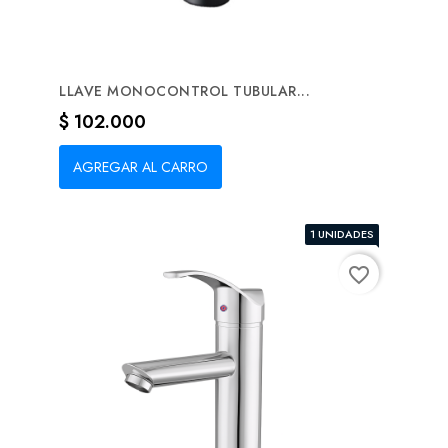
LLAVE MONOCONTROL TUBULAR...
Precio
$ 102.000
AGREGAR AL CARRO
1 UNIDADES
favorite_border