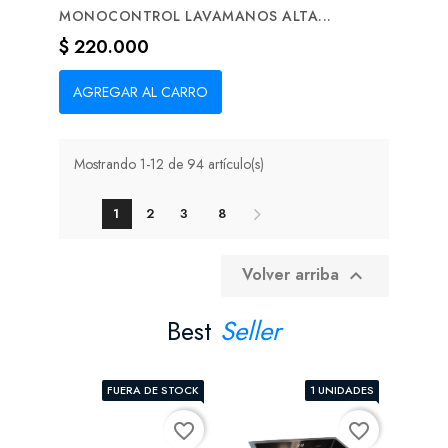
MONOCONTROL LAVAMANOS ALTA...
Precio
$ 220.000
AGREGAR AL CARRO
Mostrando 1-12 de 94 artículo(s)
1
2
3
8
Volver arriba

Best
Seller
FUERA DE STOCK
1 UNIDADES
favorite_border
favorite_border