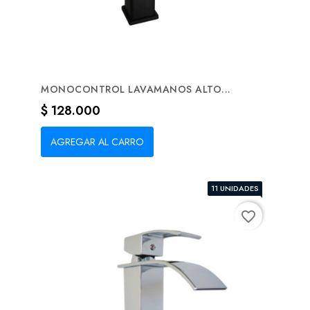
MONOCONTROL LAVAMANOS ALTO...
Precio
$ 128.000
AGREGAR AL CARRO
11 UNIDADES
favorite_border