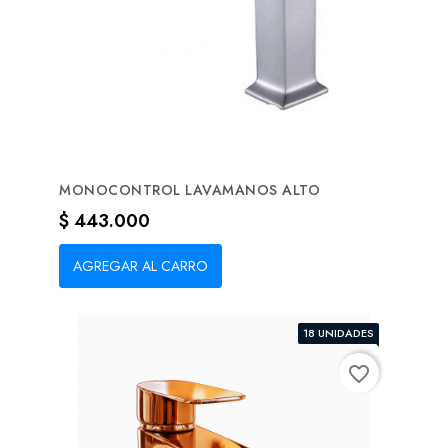
MONOCONTROL LAVAMANOS ALTO
Precio
$ 443.000
AGREGAR AL CARRO
18 UNIDADES
favorite_border