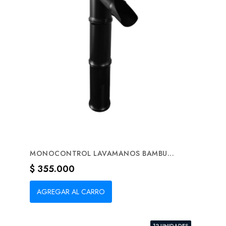
MONOCONTROL LAVAMANOS BAMBU...
Precio
$ 355.000
AGREGAR AL CARRO
12 UNIDADES