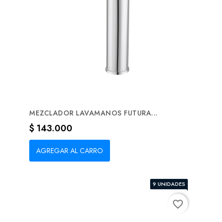
MEZCLADOR LAVAMANOS FUTURA...
Precio
$ 143.000
AGREGAR AL CARRO
9 UNIDADES
favorite_border