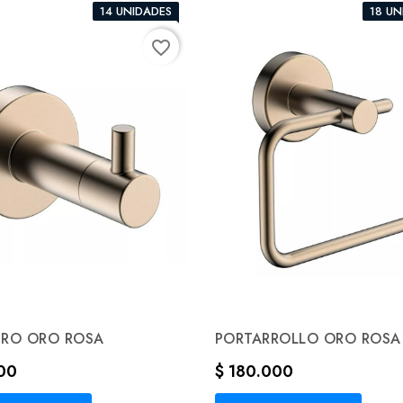
14 UNIDADES
18 UN
favorite_border
ERO ORO ROSA
PORTARROLLO ORO ROSA
Precio
000
$ 180.000