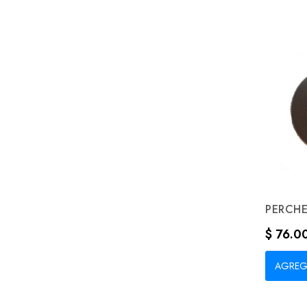
PERCHE
Precio
$ 76.0
AGREG