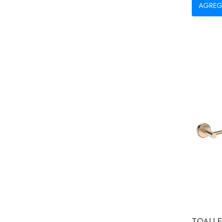
AGREG
TOALLE