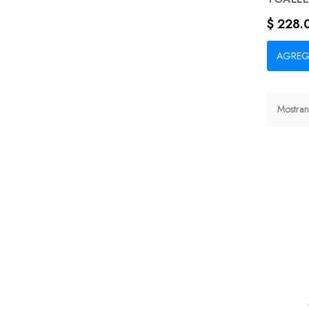
Precio
$ 228.
AGREG
Mostran