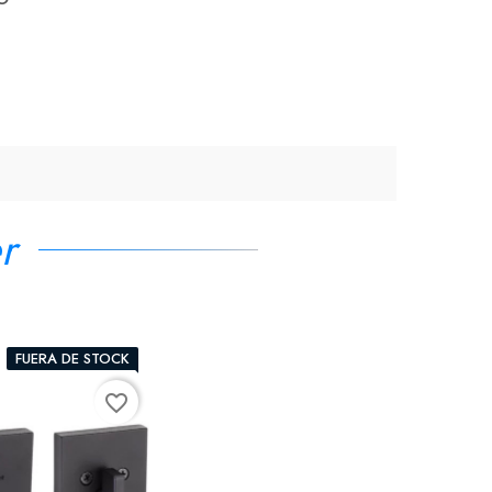
r
FUERA DE STOCK
favorite_border