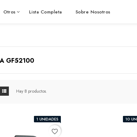
Otros
Lista Completa
Sobre Nosotros
EA GF52100
Hay 8 productos.
1 UNIDADES
10 UN
favorite_border