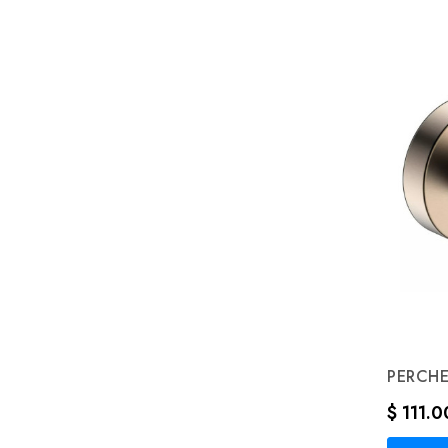
PERCH
Precio
$ 111.