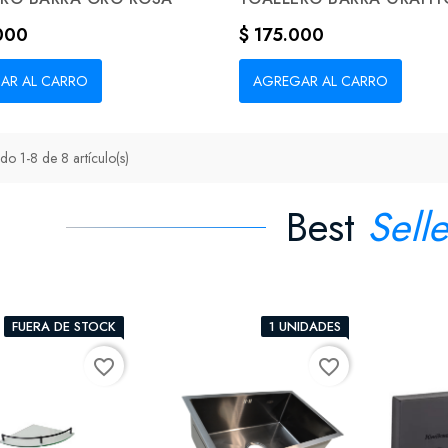
Precio
000
$ 175.000
AR AL CARRO
AGREGAR AL CARRO
do 1-8 de 8 artículo(s)
Best
Selle
FUERA DE STOCK
1 UNIDADES
favorite_border
favorite_border