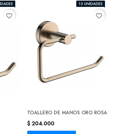
IDADES
13 UNIDADES
favorite_border
favorite_border
TOALLERO DE MANOS ORO ROSA
Precio
$ 204.000