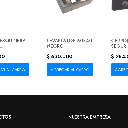
 ESQUINERA
LAVAPLATOS 60X40
CERRO
.
NEGRO
SEGUR
Precio
Precio
00
$ 630.000
$ 284
AR AL CARRO
AGREGAR AL CARRO
AGREG
CTOS
NUESTRA EMPRESA