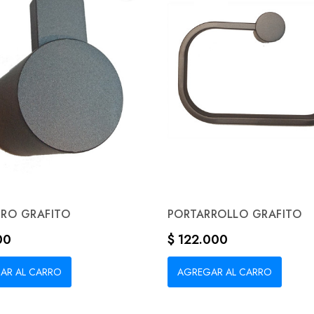
RO GRAFITO
PORTARROLLO GRAFITO
Precio
00
$ 122.000
AR AL CARRO
AGREGAR AL CARRO