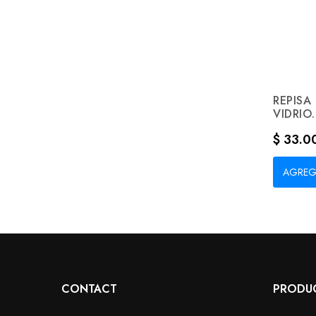
REPISA
VIDRIO..
Precio
$ 33.0
AGREG
CONTACT
PRODU