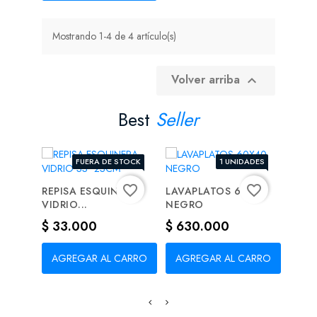
Mostrando 1-4 de 4 artículo(s)
Volver arriba

Best
Seller
FUERA DE STOCK
1 UNIDADES
favorite_border
favorite_border
REPISA ESQUINERA
LAVAPLATOS 60X40
CERR
VIDRIO...
NEGRO
SEGU
Precio
Precio
Prec
$ 33.000
$ 630.000
$ 2
AGREGAR AL CARRO
AGREGAR AL CARRO
AG