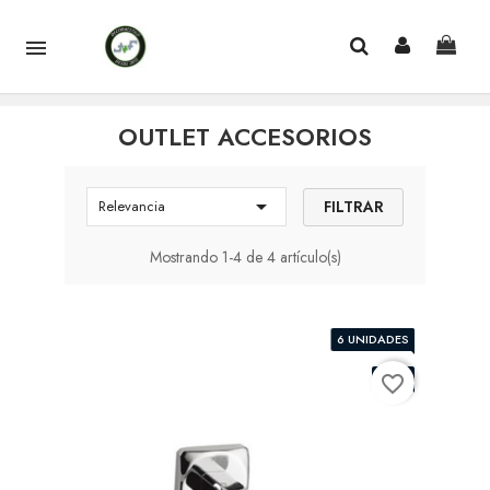

OUTLET ACCESORIOS

FILTRAR
Relevancia
Mostrando 1-4 de 4 artículo(s)
¡EN OFERTA!
6 UNIDADES
-30%
favorite_border