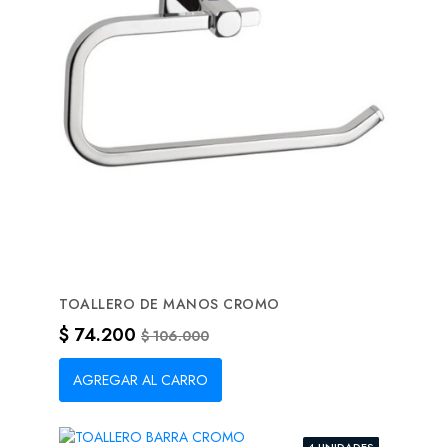
TOALLERO DE MANOS CROMO
Precio
Precio base
$ 74.200
$ 106.000
AGREGAR AL CARRO
4 UNIDADES
-30%