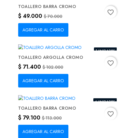
TOALLERO BARRA CROMO
favorite_border
Precio
Precio base
$ 49.000
$ 70.000
AGREGAR AL CARRO
1 UNIDADES
-30%
TOALLERO ARGOLLA CROMO
favorite_border
Precio
Precio base
$ 71.400
$ 102.000
AGREGAR AL CARRO
4 UNIDADES
-30%
TOALLERO BARRA CROMO
favorite_border
Precio
Precio base
$ 79.100
$ 113.000
AGREGAR AL CARRO