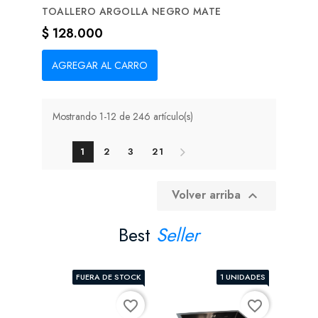
TOALLERO ARGOLLA NEGRO MATE
Precio
$ 128.000
AGREGAR AL CARRO
Mostrando 1-12 de 246 artículo(s)
1
2
3
21
Volver arriba

Best
Seller
FUERA DE STOCK
1 UNIDADES
favorite_border
favorite_border