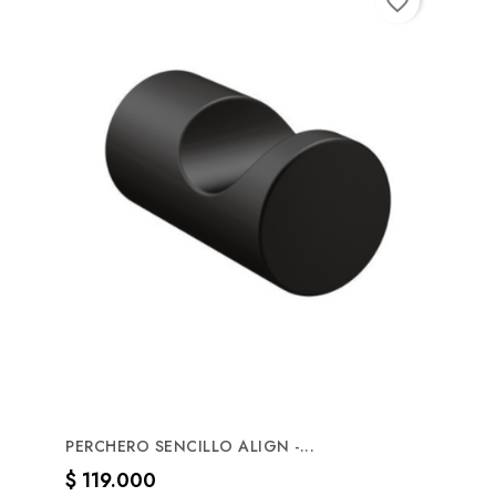
favorite_border
PERCHERO SENCILLO ALIGN -...
Precio
$ 119.000