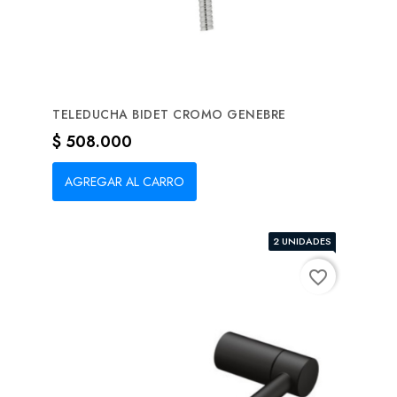
TELEDUCHA BIDET CROMO GENEBRE
Precio
$ 508.000
AGREGAR AL CARRO
2 UNIDADES
favorite_border