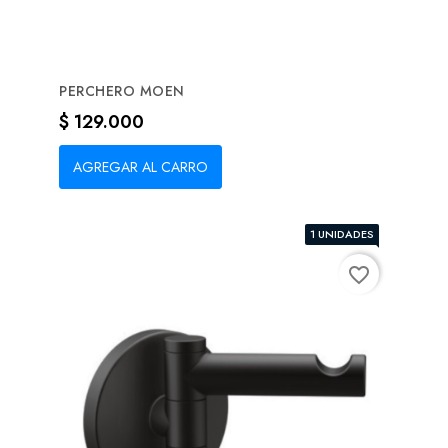
PERCHERO MOEN
Precio
$ 129.000
AGREGAR AL CARRO
1 UNIDADES
favorite_border