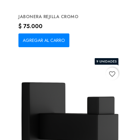
JABONERA REJILLA CROMO
Precio
$ 75.000
AGREGAR AL CARRO
9 UNIDADES
favorite_border