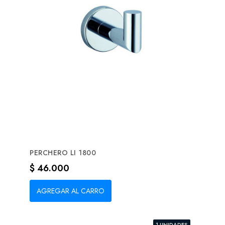
PERCHERO LI 1800
Precio
$ 46.000
AGREGAR AL CARRO
1 UNIDADES