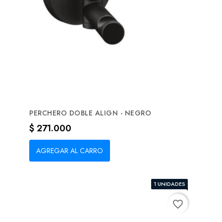
PERCHERO DOBLE ALIGN - NEGRO
Precio
$ 271.000
AGREGAR AL CARRO
1 UNIDADES
favorite_border