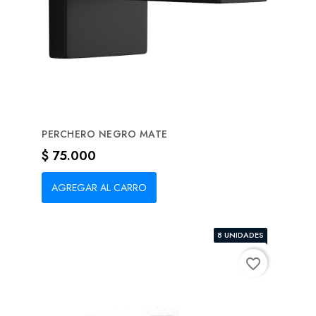
PERCHERO NEGRO MATE
Precio
$ 75.000
AGREGAR AL CARRO
8 UNIDADES
favorite_border