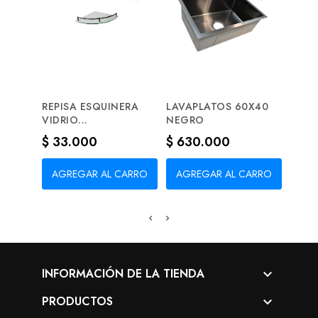
REPISA ESQUINERA
LAVAPLATOS 60X40
CERR
VIDRIO...
NEGRO
SEGU
Precio
Precio
Prec
$ 33.000
$ 630.000
$ 2
AGREGAR AL CARRO
AGREGAR AL CARRO
AG
INFORMACIÓN DE LA TIENDA

PRODUCTOS
