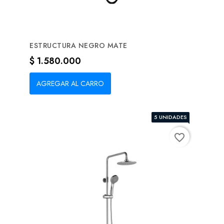
ESTRUCTURA NEGRO MATE
Precio
$ 1.580.000
AGREGAR AL CARRO
5 UNIDADES
favorite_border