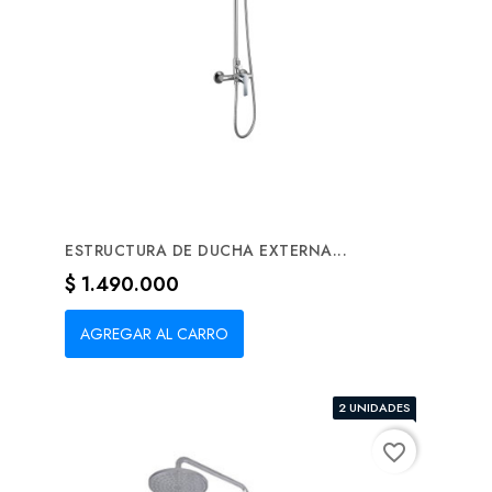
ESTRUCTURA DE DUCHA EXTERNA...
Precio
$ 1.490.000
AGREGAR AL CARRO
2 UNIDADES
favorite_border