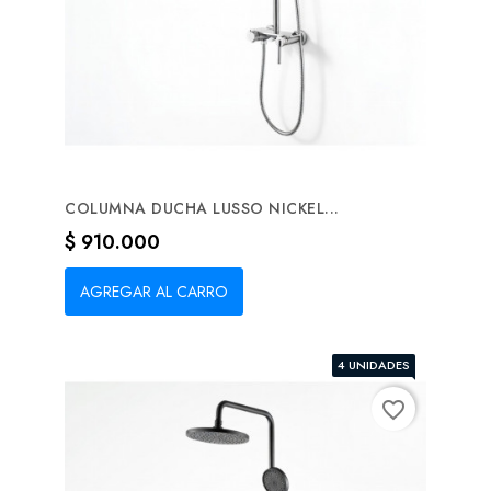
COLUMNA DUCHA LUSSO NICKEL...
Precio
$ 910.000
AGREGAR AL CARRO
4 UNIDADES
favorite_border