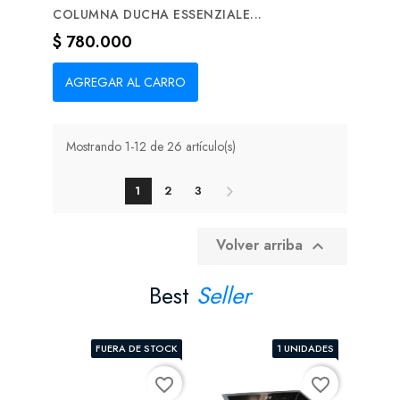
COLUMNA DUCHA ESSENZIALE...
Precio
$ 780.000
AGREGAR AL CARRO
Mostrando 1-12 de 26 artículo(s)
1
2
3
Volver arriba

Best
Seller
FUERA DE STOCK
1 UNIDADES
favorite_border
favorite_border