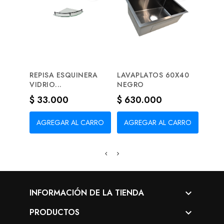
REPISA ESQUINERA
LAVAPLATOS 60X40
CERR
VIDRIO...
NEGRO
SEGU
Precio
Precio
Prec
$ 33.000
$ 630.000
$ 2
AGREGAR AL CARRO
AGREGAR AL CARRO
AG
INFORMACIÓN DE LA TIENDA

PRODUCTOS
