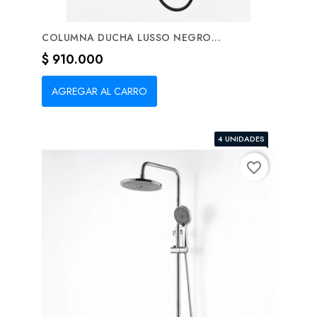
COLUMNA DUCHA LUSSO NEGRO...
Precio
$ 910.000
AGREGAR AL CARRO
4 UNIDADES
favorite_border