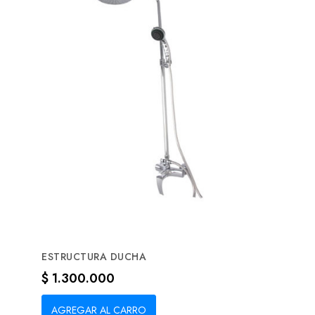
ESTRUCTURA DUCHA
Precio
$ 1.300.000
AGREGAR AL CARRO