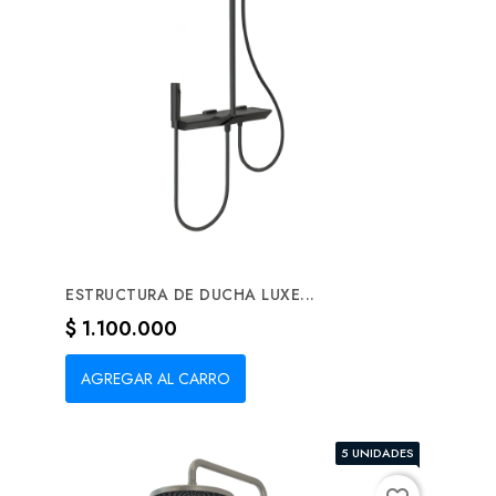
ESTRUCTURA DE DUCHA LUXE...
Precio
$ 1.100.000
AGREGAR AL CARRO
5 UNIDADES