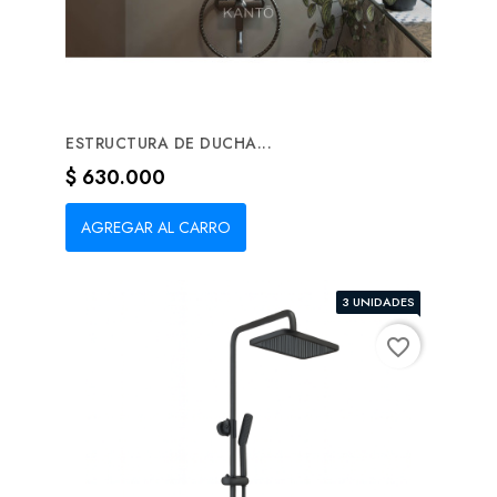
ESTRUCTURA DE DUCHA...
Precio
$ 630.000
AGREGAR AL CARRO
3 UNIDADES
favorite_border