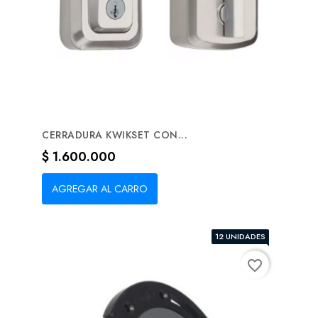
CERRADURA KWIKSET CON...
Precio
$ 1.600.000
AGREGAR AL CARRO
12 UNIDADES
favorite_border