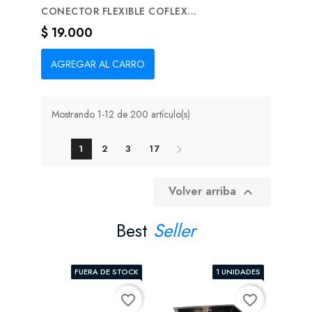
CONECTOR FLEXIBLE COFLEX...
Precio
$ 19.000
AGREGAR AL CARRO
Mostrando 1-12 de 200 artículo(s)
1
2
3
17
Volver arriba

Best
Seller
FUERA DE STOCK
1 UNIDADES
favorite_border
favorite_border