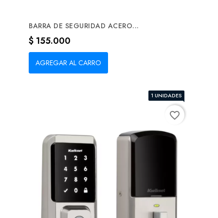
BARRA DE SEGURIDAD ACERO...
Precio
$ 155.000
AGREGAR AL CARRO
1 UNIDADES
favorite_border