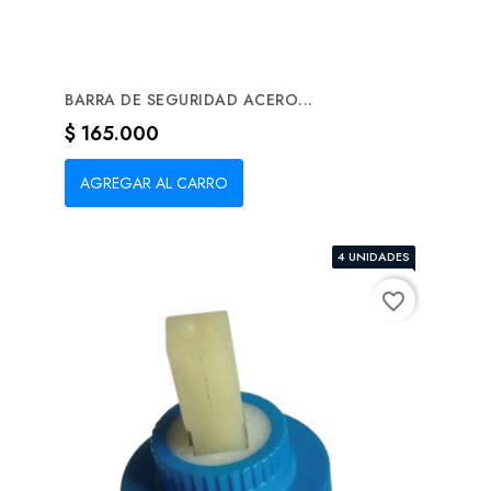
BARRA DE SEGURIDAD ACERO...
Precio
$ 165.000
AGREGAR AL CARRO
4 UNIDADES
favorite_border