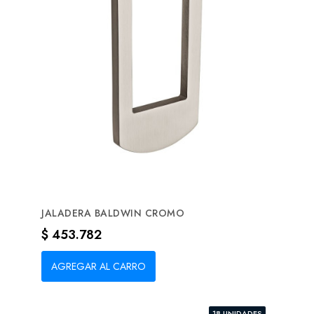
JALADERA BALDWIN CROMO
Precio
$ 453.782
AGREGAR AL CARRO
18 UNIDADES