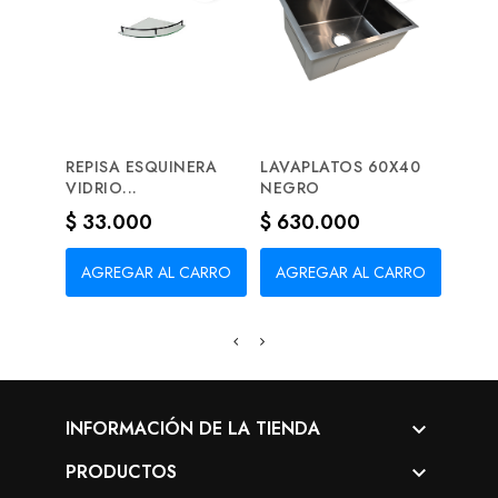
REPISA ESQUINERA
LAVAPLATOS 60X40
CERR
VIDRIO...
NEGRO
SEGU
Precio
Precio
Prec
$ 33.000
$ 630.000
$ 2
AGREGAR AL CARRO
AGREGAR AL CARRO
AG
INFORMACIÓN DE LA TIENDA

PRODUCTOS
