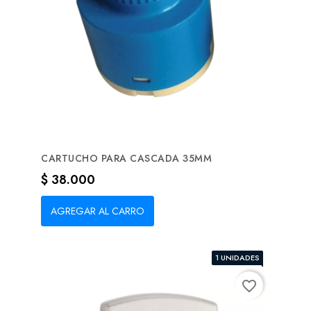
CARTUCHO PARA CASCADA 35MM
Precio
$ 38.000
AGREGAR AL CARRO
1 UNIDADES
favorite_border