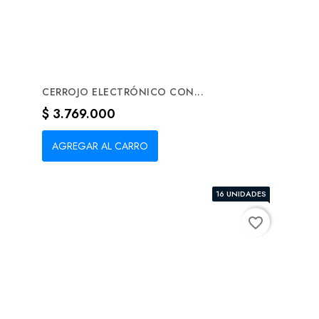
CERROJO ELECTRÓNICO CON...
Precio
$ 3.769.000
AGREGAR AL CARRO
16 UNIDADES
favorite_border