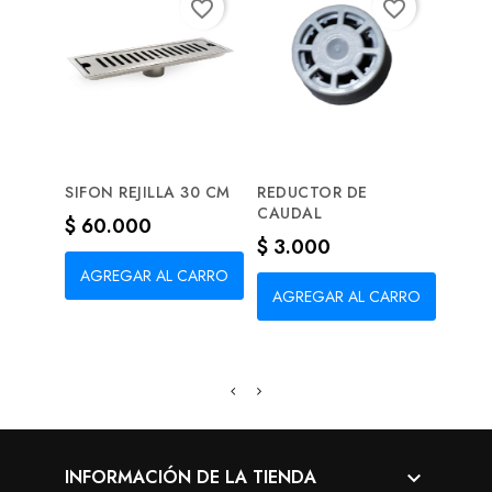
favorite_border
favorite_border
SIFON REJILLA 30 CM
REDUCTOR DE
PORT
CAUDAL
GRAF
Precio
$ 60.000
Precio
Prec
$ 3.000
$ 12
AGREGAR AL CARRO
AGREGAR AL CARRO
AG
INFORMACIÓN DE LA TIENDA
