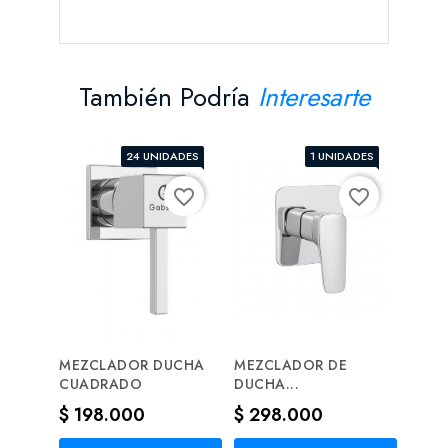
También Podría
Interesarte
24 UNIDADES
1 UNIDADES
favorite_border
favorite_border
MEZCLADOR DUCHA
MEZCLADOR DE
MEZC
CUADRADO
DUCHA...
REDO
Precio
Precio
Prec
$ 198.000
$ 298.000
$ 3