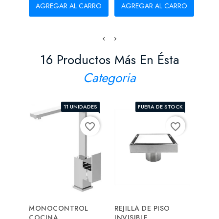
AGREGAR AL CARRO
AGREGAR AL CARRO
AG
16 Productos Más En Ésta
Categoria
11 UNIDADES
FUERA DE STOCK
favorite_border
favorite_border
MONOCONTROL
REJILLA DE PISO
REGA
COCINA
INVISIBLE...
CUAD