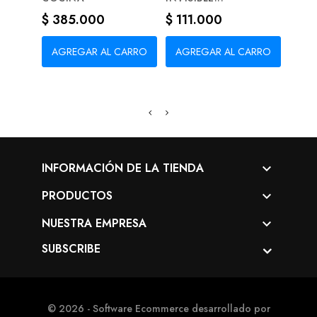
Precio
Precio
Prec
$ 385.000
$ 111.000
$ 70
AGREGAR AL CARRO
AGREGAR AL CARRO
AG
INFORMACIÓN DE LA TIENDA

PRODUCTOS

NUESTRA EMPRESA

SUBSCRIBE
© 2026 - Software Ecommerce desarrollado por