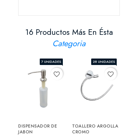
16 Productos Más En Ésta
Categoria
7 UNIDADES
28 UNIDADES
favorite_border
favorite_border
DISPENSADOR DE
TOALLERO ARGOLLA
TOMA
JABON
CROMO
RED
CR