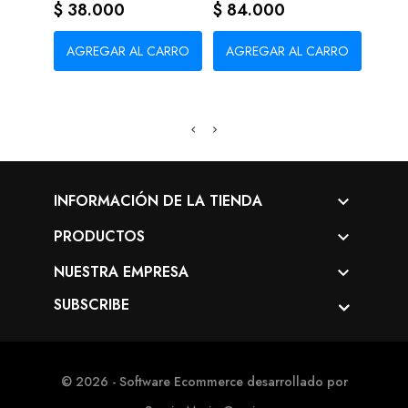
Precio
Precio
$ 38.000
$ 84.000
Prec
$ 41
AGREGAR AL CARRO
AGREGAR AL CARRO
AG
INFORMACIÓN DE LA TIENDA

PRODUCTOS

NUESTRA EMPRESA

SUBSCRIBE
© 2026 - Software Ecommerce desarrollado por