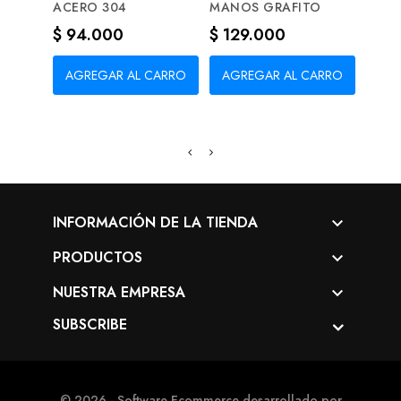
ACERO 304
MANOS GRAFITO
CRO
Precio
Precio
Prec
$ 94.000
$ 129.000
$ 29
AGREGAR AL CARRO
AGREGAR AL CARRO
AG
INFORMACIÓN DE LA TIENDA

PRODUCTOS

NUESTRA EMPRESA

SUBSCRIBE
© 2026 - Software Ecommerce desarrollado por