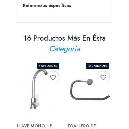
Referencias específicas
16 Productos Más En Ésta
Categoria
7 UNIDADES
12 UNIDADES
favorite_border
favorite_border
LLAVE MONO. LP
TOALLERO DE
MEZC