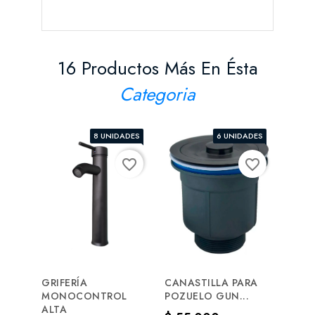
16 Productos Más En Ésta
Categoria
8 UNIDADES
6 UNIDADES
favorite_border
favorite_border
GRIFERÍA
CANASTILLA PARA
TAPA
MONOCONTROL
POZUELO GUN...
KONK
ALTA