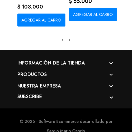
Precio
Prec
$ 55.000
$ 55
Precio
$ 103.000
AGREGAR AL CARRO
AG
AGREGAR AL CARRO
INFORMACIÓN DE LA TIENDA

PRODUCTOS

NUESTRA EMPRESA

SUBSCRIBE
© 2026 - Software Ecommerce desarrollado por
Sergio Mario Osorio