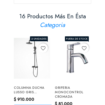
16 Productos Más En Ésta
Categoria
2 UNIDADES
FUERA DE STOCK
favorite_border
favorite_border
COLUMNA DUCHA
GRIFERIA
PORT
LUSSO GRIS...
MONOCONTROL
CUAD
CROMADA
Precio
Prec
$ 910.000
$ 13
Precio
$ 81.000