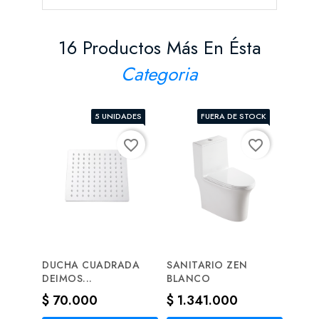
16 Productos Más En Ésta
Categoria
5 UNIDADES
FUERA DE STOCK
favorite_border
favorite_border
DUCHA CUADRADA
SANITARIO ZEN
GRIF
DEIMOS...
BLANCO
MON
CRO
Precio
Precio
$ 70.000
$ 1.341.000
Prec
$ 81