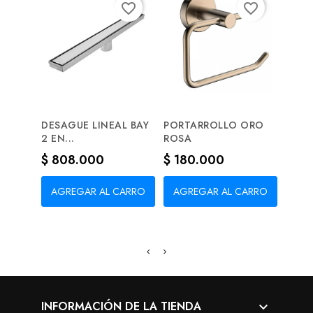
favorite_border
favorite_border
DESAGUE LINEAL BAY
PORTARROLLO ORO
SIFO
2 EN...
ROSA
Prec
$ 9
Precio
Precio
$ 808.000
$ 180.000
AG
AGREGAR AL CARRO
AGREGAR AL CARRO
INFORMACIÓN DE LA TIENDA
