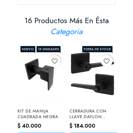
16 Productos Más En Ésta
Categoria
NUEVO
15 UNIDADES
FUERA DE STOCK
favorite_border
favorite_border
KIT DE MANIJA
CERRADURA CON
MON
CUADRADA NEGRA
LLAVE DAYLON...
LAVA
Precio
Precio
Prec
$ 40.000
$ 184.000
$ 3