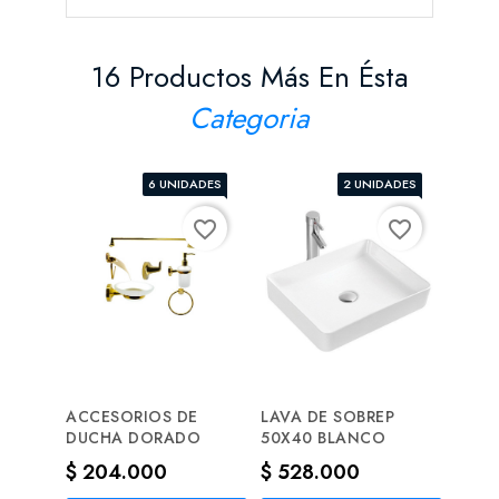
16 Productos Más En Ésta
Categoria
6 UNIDADES
2 UNIDADES
favorite_border
favorite_border
ACCESORIOS DE
LAVA DE SOBREP
LLAV
DUCHA DORADO
50X40 BLANCO
BAJA
Precio
Precio
Prec
$ 204.000
$ 528.000
$ 4