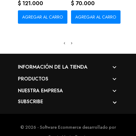
Precio
Precio
Prec
$ 121.000
$ 70.000
$ 2
AGREGAR AL CARRO
AGREGAR AL CARRO
AG
INFORMACIÓN DE LA TIENDA

PRODUCTOS

NUESTRA EMPRESA

SUBSCRIBE
© 2026 - Software Ecommerce desarrollado por