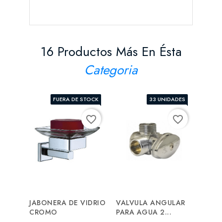
16 Productos Más En Ésta
Categoria
FUERA DE STOCK
33 UNIDADES
favorite_border
favorite_border
JABONERA DE VIDRIO
VALVULA ANGULAR
MON
CROMO
PARA AGUA 2...
LAVA