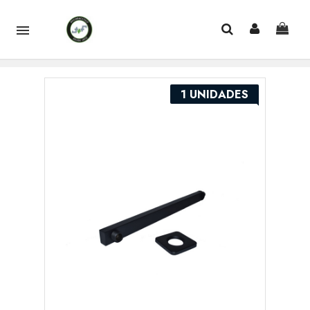

1 UNIDADES