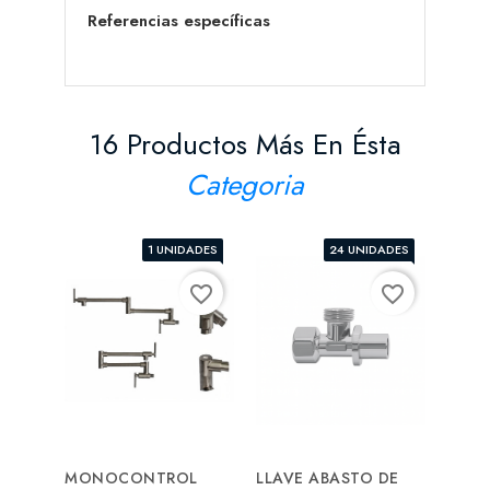
Referencias específicas
16 Productos Más En Ésta
Categoria
1 UNIDADES
24 UNIDADES
favorite_border
favorite_border
MONOCONTROL
LLAVE ABASTO DE
SANI