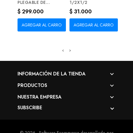
PLEGABLE DE...
1/2X1/2
PIEC
Precio
Precio
Prec
$ 299.000
$ 31.000
$ 4
AGREGAR AL CARRO
AGREGAR AL CARRO
AG
INFORMACIÓN DE LA TIENDA

PRODUCTOS

NUESTRA EMPRESA

SUBSCRIBE
© 2026 - Software Ecommerce desarrollado por