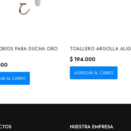
ORIOS PARA DUCHA ORO
TOALLERO ARGOLLA ALIGN
Precio
$ 194.000
000
AGREGAR AL CARRO
AR AL CARRO
CTOS
NUESTRA EMPRESA