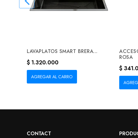
LAVAPLATOS SMART BRERA...
ACCES
ROSA
Precio
$ 1.320.000
Precio
$ 341.
AGREGAR AL CARRO
AGREG
CONTACT
PRODU