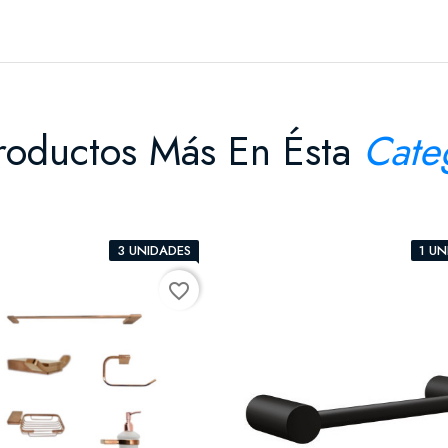
roductos Más En Ésta
Cate
3 UNIDADES
1 UN
favorite_border