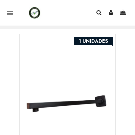

1 UNIDADES