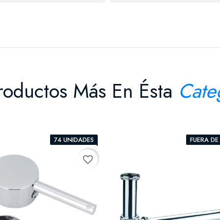
roductos Más En Ésta
Cate
74 UNIDADES
FUERA DE
favorite_border