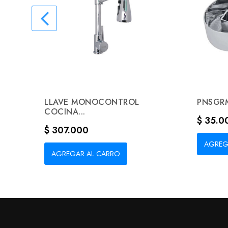
LLAVE MONOCONTROL
PNSGRM
COCINA...
Precio
$ 35.0
Precio
$ 307.000
AGREG
AGREGAR AL CARRO