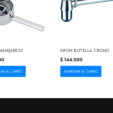
ANIJARE35
SIFON BOTELLA CROMO
Precio
00
$ 144.000
AR AL CARRO
AGREGAR AL CARRO