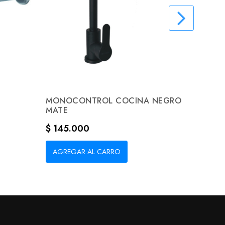
MONOCONTROL COCINA NEGRO
JUEGO
MATE
Precio
$ 864
Precio
$ 145.000
AGREG
AGREGAR AL CARRO